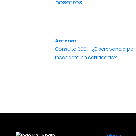
nosotros
Anterior:
Navegación
Consulta 300 – ¿Discrepancia po
Entrada
de
incorrecta en certificado?
anterior:
entradas
Menú