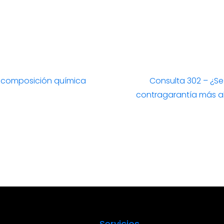
r composición química
Consulta 302 – ¿S
Entrada
contragarantía más al
siguiente:
Servicios