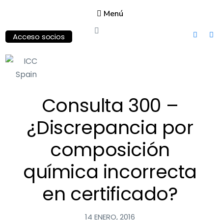
Menú
Acceso socios
ICC
Consulta 300 –
Spain
International
¿Discrepancia por
Chamber of
Commerce
composición
química incorrecta
en certificado?
14 ENERO, 2016