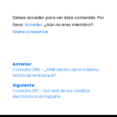
Debes acceder para ver éste contenido. Por
favor
Acceder
. ¿Aún no eres miembro?
Únete a nosotros
Anterior:
Navegación
Consulta 299 – ¿AWB dentro de la máxima
Entrada
fecha de embarque?
anterior:
de
Siguiente:
entradas
Consulta 301 – Uso real de los créditos
Entrada
electrónicos en España
siguiente: