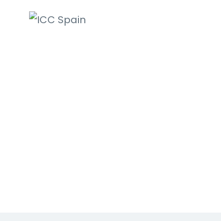
ICC Spain
International
Chamber of
Commerce