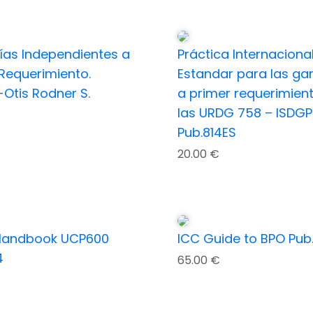
ías Independientes a
Práctica Internaciona
 Requerimiento.
Estandar para las ga
Otis Rodner S.
a primer requerimien
las URDG 758 – ISDGP
Pub.814ES
20.00
€
Handbook UCP600
ICC Guide to BPO Pub
4
65.00
€