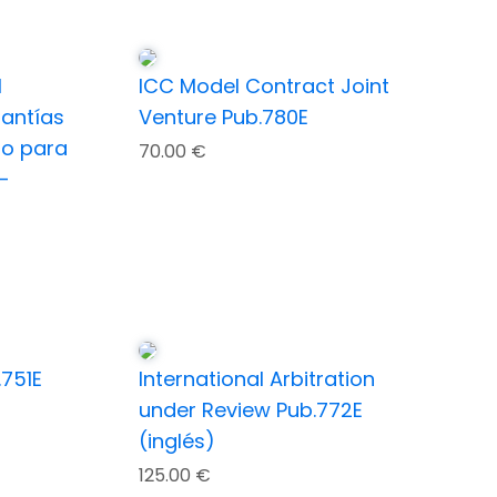
l
ICC Model Contract Joint
rantías
Venture Pub.780E
to para
70.00
€
-
.751E
International Arbitration
under Review Pub.772E
(inglés)
125.00
€