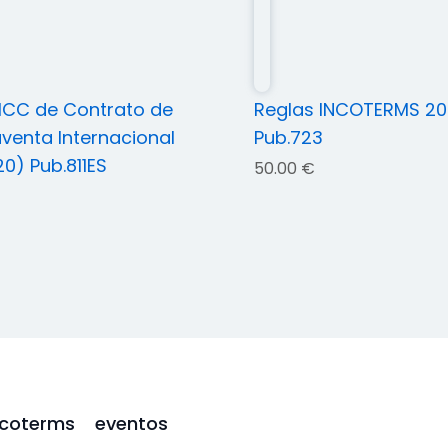
ICC de Contrato de
Reglas INCOTERMS 2
enta Internacional
Pub.723
0) Pub.811ES
50.00
€
ncoterms
eventos