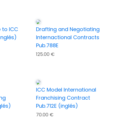
 to ICC
Drafting and Negotiating
inglés)
Internactional Contracts
Pub.788E
125.00
€
ICC Model International
ing
Franchising Contract
glés)
Pub.712E (inglés)
70.00
€