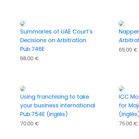
Summaries of UAE Court’s
Nappert
Decisions on Arbitration
Arbitra
Pub.746E
65.00
€
68.00
€
Using franchising to take
ICC Mo
your business international
for Maj
Pub.754E (inglés)
(inglés
70.00
€
75.00
€