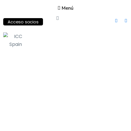
Menú
Acceso socios
ICC
Spain
International
Chamber of
Commerce