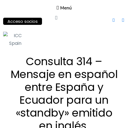
Menú
Acceso socios
ICC
Consulta 314 –
Spain
International
Mensaje en español
Chamber of
Commerce
entre España y
Ecuador para un
«standby» emitido
en inglés.