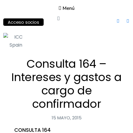
Menú
Acceso socios
ICC
Consulta 164 –
Spain
International
Intereses y gastos a
Chamber of
Commerce
cargo de
confirmador
15 MAYO, 2015
CONSULTA 164