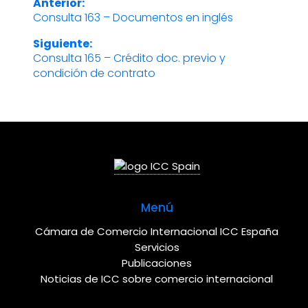
Anterior:
Navegación
Consulta 163 – Documentos en inglés
Entrada
anterior:
de
Siguiente:
Consulta 165 – Crédito doc. previo y
Entrada
entradas
condición de contrato
siguiente:
Menú
Cámara de Comercio Internacional ICC España
Servicios
Publicaciones
Noticias de ICC sobre comercio internacional