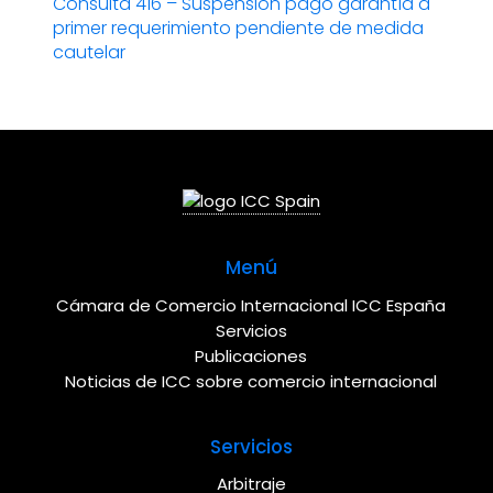
entradas
Consulta 416 – Suspensión pago garantía a
Entrada
primer requerimiento pendiente de medida
siguiente:
cautelar
Menú
Cámara de Comercio Internacional ICC España
Servicios
Publicaciones
Noticias de ICC sobre comercio internacional
Servicios
Arbitraje