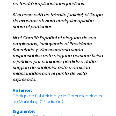
no tendrá implicaciones jurídicas.
Si el caso está en trámite judicial, el Grupo
de expertos obviará cualquier opinión
sobre el particular.
Ni el Comité Español ni ninguno de sus
empleados, incluyendo al Presidente,
Secretario y Vicesecretaria serán
responsables ante ninguna persona física
o jurídica por cualquier pérdida o daño
surgido de cualquier acto u omisión
relacionados con el punto de vista
expresado.
Anterior:
Navegación
Código de Publicidad y de Comunicaciones
Entrada
de Marketing (11ª edición)
anterior:
de
Siguiente: