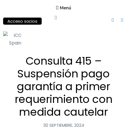
Menú
Acceso socios
ICC
Consulta 415 –
Spain
International
Suspensión pago
Chamber of
Commerce
garantía a primer
requerimiento con
medida cautelar
30 SEPTIEMBRE, 2024