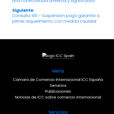
una conectividad universal y significativa
anterior:
de
Siguiente:
entradas
Consulta 415 – Suspensión pago garantía a
Entrada
primer requerimiento con medida cautelar
siguiente:
Menú
Cámara de Comercio Internacional ICC España
Servicios
Publicaciones
Noticias de ICC sobre comercio internacional
Servicios