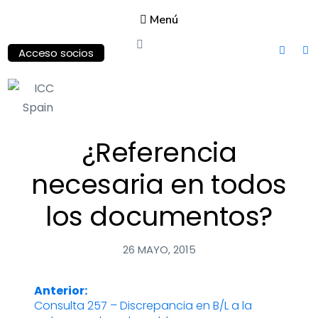
Menú
Acceso socios
ICC
¿Referencia
Spain
International
necesaria en todos
Chamber of
Commerce
los documentos?
26 MAYO, 2015
Anterior:
Navegación
Consulta 257 – Discrepancia en B/L a la
Entrada