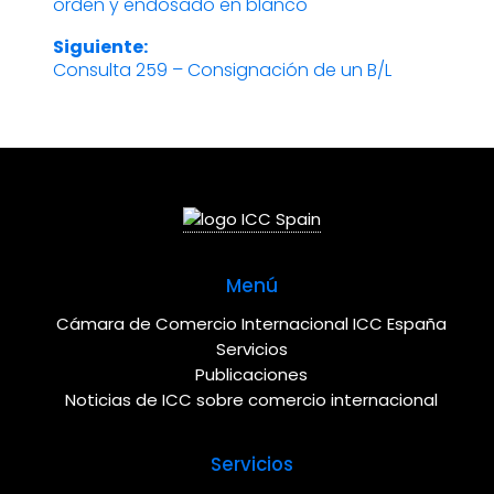
orden y endosado en blanco
anterior:
de
Siguiente:
entradas
Consulta 259 – Consignación de un B/L
Entrada
siguiente:
Menú
Cámara de Comercio Internacional ICC España
Servicios
Publicaciones
Noticias de ICC sobre comercio internacional
Servicios