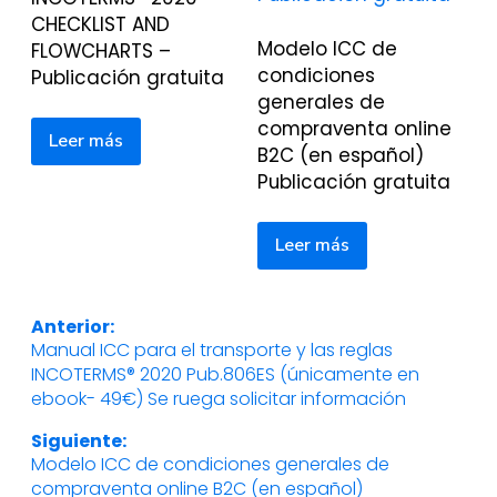
CHECKLIST AND
Modelo ICC de
FLOWCHARTS –
condiciones
Publicación gratuita
generales de
compraventa online
Leer más
B2C (en español)
Publicación gratuita
Leer más
Navegación
Anterior:
Manual ICC para el transporte y las reglas
Entrada
de
INCOTERMS® 2020 Pub.806ES (únicamente en
anterior:
ebook- 49€) Se ruega solicitar información
entradas
Siguiente:
Modelo ICC de condiciones generales de
Entrada
compraventa online B2C (en español)
siguiente: