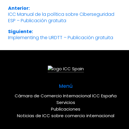
Navegación
Anterior:
ICC Manual de la política sobre Ciberseguridad
Entrada
de
ESP – Publicación gratuita
anterior:
Siguiente:
entradas
Implementing the URDTT – Publicación gratuita
Entrada
siguiente:
Menú
Cámara de Comercio Internacional ICC España
Servicios
Publicaciones
Noticias de ICC sobre comercio internacional