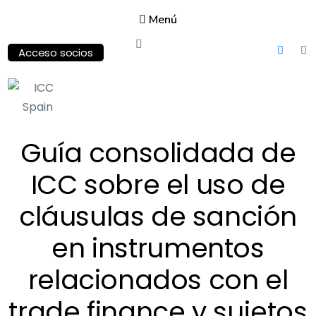
Menú
Acceso socios
ICC
Spain
Guía consolidada de
International
ICC sobre el uso de
Chamber of
Commerce
cláusulas de sanción
en instrumentos
relacionados con el
trade finance y sujetos