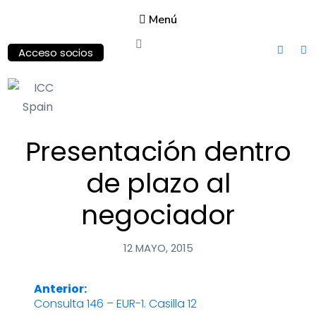
Menú
Acceso socios
ICC
Presentación dentro
Spain
International
de plazo al
Chamber of
Commerce
negociador
12 MAYO, 2015
Anterior:
Navegación
Consulta 146 – EUR-1. Casilla 12
Entrada