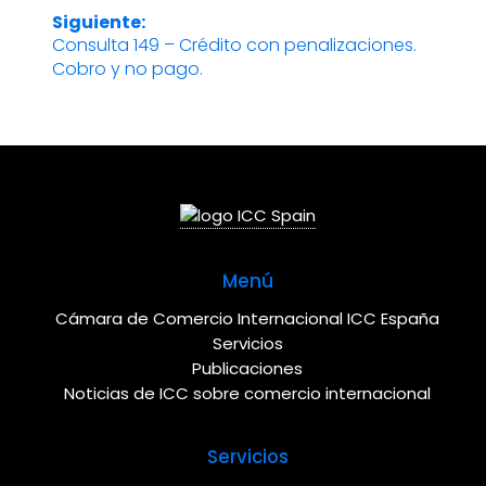
anterior:
de
Siguiente:
Consulta 149 – Crédito con penalizaciones.
Entrada
entradas
Cobro y no pago.
siguiente:
Menú
Cámara de Comercio Internacional ICC España
Servicios
Publicaciones
Noticias de ICC sobre comercio internacional
Servicios