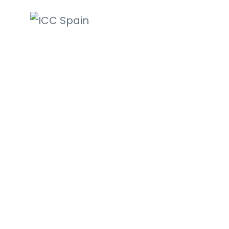
ICC Spain
International
Chamber of
Commerce