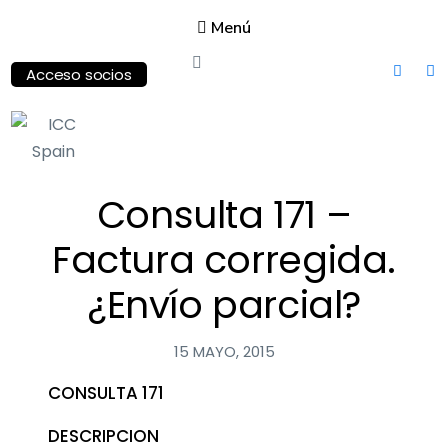
Menú
Acceso socios
ICC
Consulta 171 –
Spain
International
Factura corregida.
Chamber of
Commerce
¿Envío parcial?
15 MAYO, 2015
CONSULTA 171
DESCRIPCION