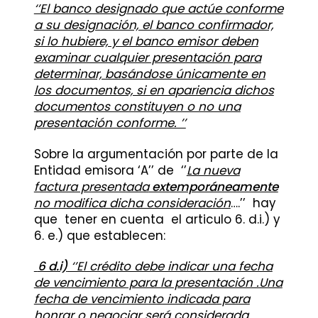
‘’El banco designado que actúe conforme
a su designación, el banco confirmador,
si lo hubiere, y el banco emisor deben
examinar cualquier presentación para
determinar, basándose únicamente en
los documentos, si en apariencia dichos
documentos constituyen o no una
presentación conforme. ’’
Sobre la argumentación por parte de la
Entidad emisora ‘A’’ de ‘’
La nueva
factura presentada
extemporáneamente
no modifica dicha consideración
….’’ hay
que tener en cuenta el articulo 6. d.i.) y
6. e.) que establecen:
6 d.i)
‘’El crédito debe indicar una fecha
de vencimiento para la presentación .Una
fecha de vencimiento indicada para
honrar o negociar será considerada