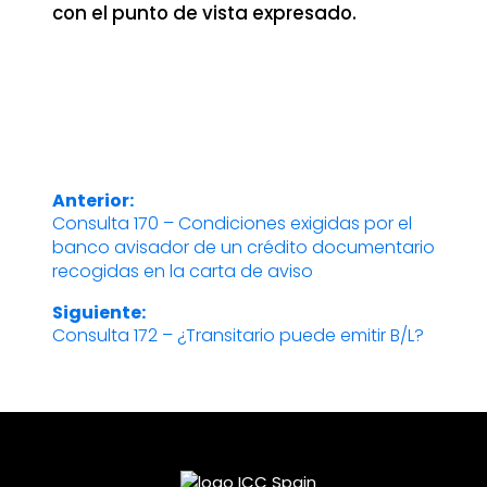
con el punto de vista expresado.
Anterior:
Navegación
Consulta 170 – Condiciones exigidas por el
Entrada
banco avisador de un crédito documentario
anterior:
de
recogidas en la carta de aviso
entradas
Siguiente:
Consulta 172 – ¿Transitario puede emitir B/L?
Entrada
siguiente: