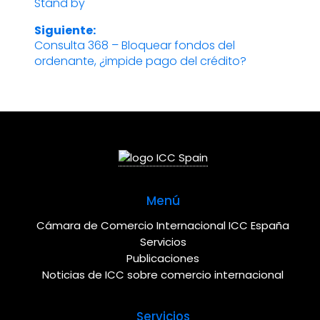
Stand by
anterior:
de
Siguiente:
entradas
Consulta 368 – Bloquear fondos del
Entrada
ordenante, ¿impide pago del crédito?
siguiente:
Menú
Cámara de Comercio Internacional ICC España
Servicios
Publicaciones
Noticias de ICC sobre comercio internacional
Servicios