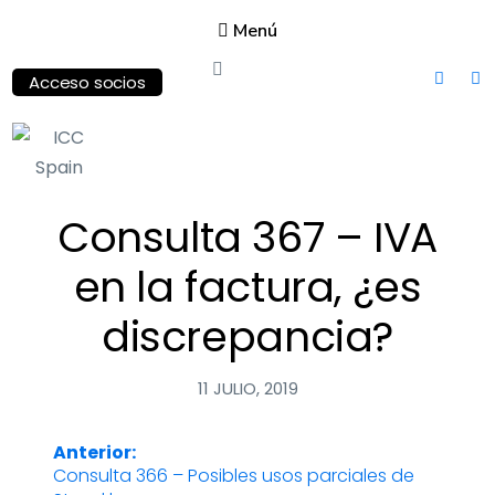
Menú
Acceso socios
ICC
Consulta 367 – IVA
Spain
International
en la factura, ¿es
Chamber of
Commerce
discrepancia?
11 JULIO, 2019
Anterior:
Navegación
Consulta 366 – Posibles usos parciales de
Entrada