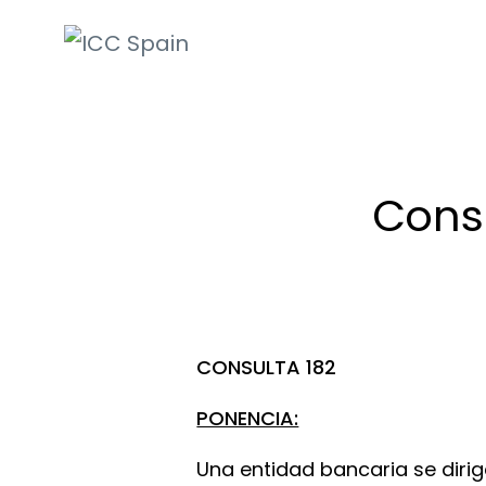
ICC Spain
International
Chamber of
Commerce
Consu
CONSULTA 182
PONENCIA:
Una entidad bancaria se diri