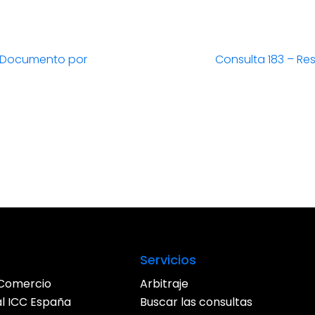
. Documento por
Consulta 183 – Re
Entrada
siguiente:
Servicios
Comercio
Arbitraje
al ICC España
Buscar las consultas