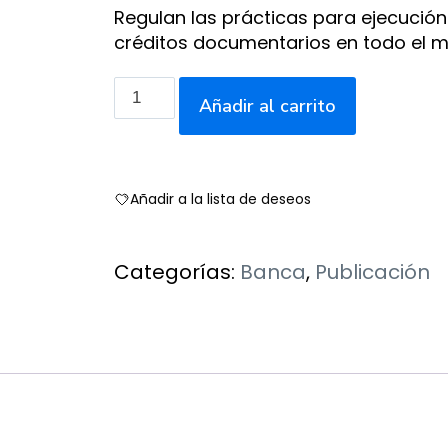
Regulan las prácticas para ejecución
créditos documentarios en todo el mu
Reglas
Añadir al carrito
uniformes
de
la
Añadir a la lista de deseos
ICC
para
Categorías:
Banca
,
Publicación
reembolsos
interbancarios
de
créditos
documentarios