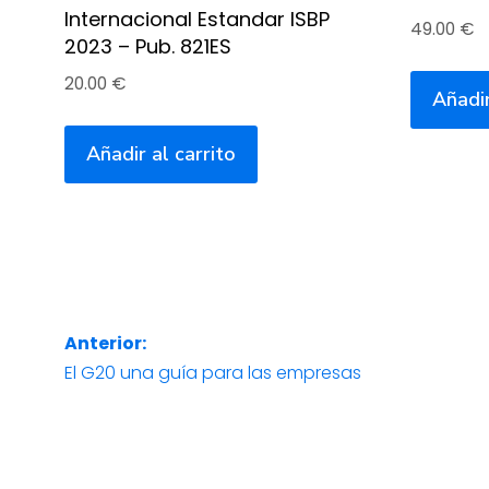
Internacional Estandar ISBP
49.00
€
2023 – Pub. 821ES
20.00
€
Añadir
Añadir al carrito
Navegación
Anterior:
El G20 una guía para las empresas
Entrada
anterior:
de