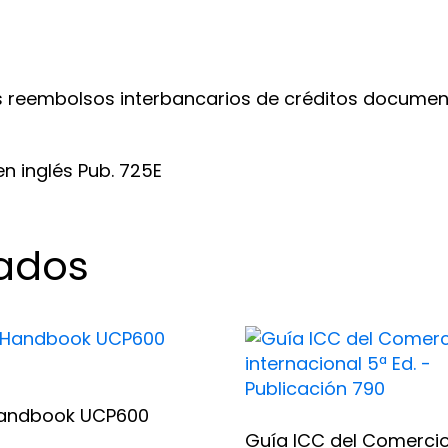
(2008)
Pub.725ES
FUERA
os reembolsos interbancarios de créditos document
STOCK
cantidad
n inglés Pub. 725E
nados
Handbook UCP600
Guía ICC del Comerci