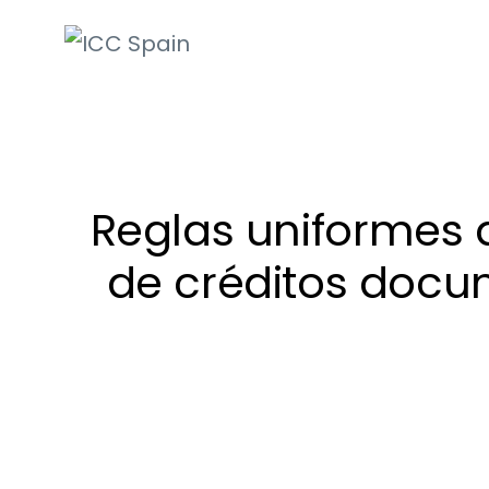
ICC Spain
International
Chamber of
Commerce
Reglas uniformes 
de créditos docu