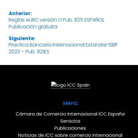
Navegación
Anterior:
Reglas eURC versión 1.1 Pub. 825 ESPAÑOL
Entrada
de
Publicación gratuita
anterior:
Siguiente:
entradas
Practica Bancaria Internacional Estandar ISBP
Entrada
2023 – Pub. 821ES
siguiente:
Menú
Cámara de Comercio Internacional ICC España
Servicios
Publicaciones
Noticias de ICC sobre comercio internacional