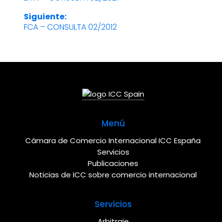
anterior:
de
Siguiente:
FCA – CONSULTA 02/2012
Entrada
entradas
siguiente:
Menú
Cámara de Comercio Internacional ICC España
Servicios
Publicaciones
Noticias de ICC sobre comercio internacional
Servicios
Arbitraje