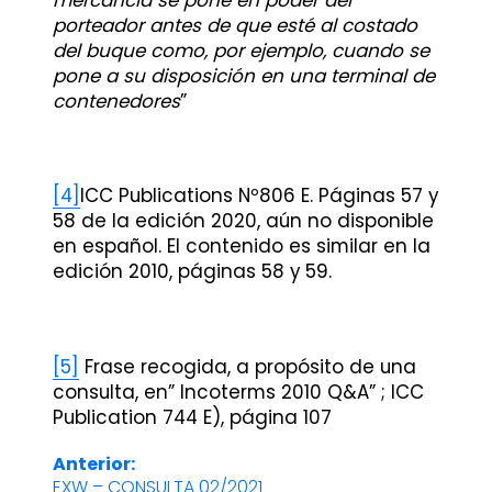
porteador antes de que esté al costado
del buque como, por ejemplo, cuando se
pone a su disposición en una terminal de
contenedores
”
[4]
ICC Publications Nº806 E. Páginas 57 y
58 de la edición 2020, aún no disponible
en español. El contenido es similar en la
edición 2010, páginas 58 y 59.
[5]
Frase recogida, a propósito de una
consulta, en” Incoterms 2010 Q&A” ; ICC
Publication 744 E), página 107
Anterior:
Navegación
EXW – CONSULTA 02/2021
Entrada